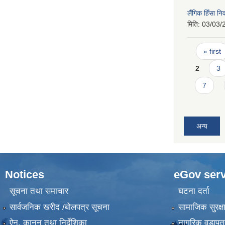
लैंगिक हिँसा 
मिति:
03/03/
Pages
« first
2
3
7
अन्य
Notices
eGov serv
सूचना तथा समाचार
घटना दर्ता
सार्वजनिक खरीद /बोलपत्र सूचना
सामाजिक सुरक्ष
ऐन, कानुन तथा निर्देशिका
नागरिक वडापत्