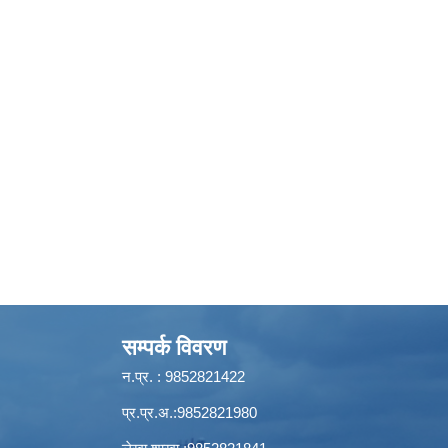
सम्पर्क विवरण
न.प्र. : 9852821422
प्र.प्र.अ.:9852821980