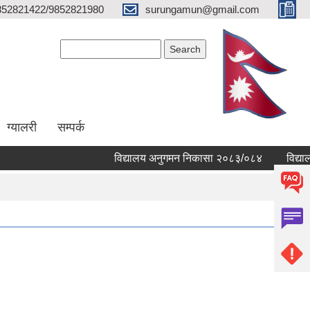
852821422/9852821980
surungamun@gmail.com
Search form
Search
ग्यालरी
सम्पर्क
विद्यालय अनुगमन निकासा २०८३/०८४
विद्यालयहरु