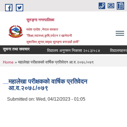
Skip to main content
सुरुङ्‍गा नगरपालिका
मधेश प्रदेश ,नेपाल सरकार
"शिक्षा,स्वास्थ्य,कृषि,पर्यटन र खानेपानी
सुशासित,सुन्दर,समृध्द सुरुङ्गा बनाउछौ हामी"
सुचना तथा समाचार
विद्यालय अनुगमन निकासा २०८३/०८४
विद्यालयहरुको व
You are here
Home
» महालेखा परीक्षकको वार्षिक प्रतिवेदन आ.व.२०७८/०७९
महालेखा परीक्षकको वार्षिक प्रतिवेदन
आ.व.२०७८/०७९
Submitted on:
Wed, 04/12/2023 - 01:05