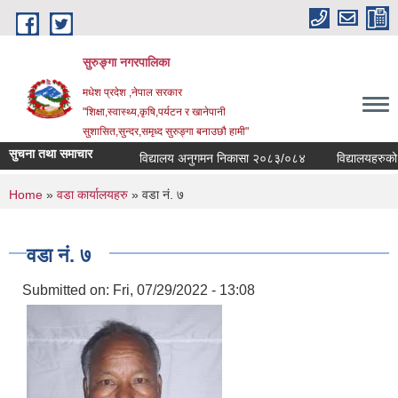
Skip to main content
सुरुङ्‍गा नगरपालिका
मधेश प्रदेश ,नेपाल सरकार
"शिक्षा,स्वास्थ्य,कृषि,पर्यटन र खानेपानी
सुशासित,सुन्दर,समृध्द सुरुङ्गा बनाउछौ हामी"
सुचना तथा समाचार
विद्यालय अनुगमन निकासा २०८३/०८४
विद्यालयहरुको व्
You are here
Home
»
वडा कार्यालयहरु
» वडा नं. ७
वडा नं. ७
Submitted on:
Fri, 07/29/2022 - 13:08