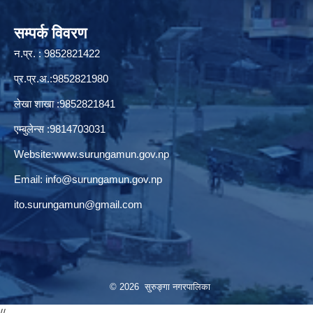
सम्पर्क विवरण
न.प्र. : 9852821422
प्र.प्र.अ.:9852821980
लेखा शाखा :9852821841
एम्बुलेन्स :9814703031
Website:
www.surungamun.gov.np
Email:
info@surungamun.gov.np
ito.surungamun@gmail.com
© 2026 सुरुङ्‍गा नगरपालिका
//