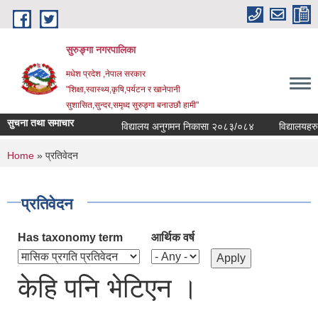
Skip to main content
सुरुङ्‍गा नगरपालिका
मधेश प्रदेश ,नेपाल सरकार
"शिक्षा,स्वास्थ्य,कृषि,पर्यटन र खानेपानी
सुशासित,सुन्दर,समृध्द सुरुङ्गा बनाउछौ हामी"
सुचना तथा समाचार
विद्यालय अनुगमन निकासा २०८३/०८४
विद्यालयहरुको
You are here
Home
» प्रतिवेदन
प्रतिवेदन
Has taxonomy term
आर्थिक वर्ष
केहि पनि भेटिएन ।