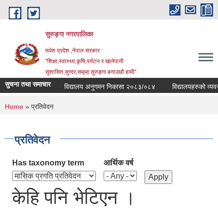
Skip to main content
सुरुङ्‍गा नगरपालिका
मधेश प्रदेश ,नेपाल सरकार
"शिक्षा,स्वास्थ्य,कृषि,पर्यटन र खानेपानी
सुशासित,सुन्दर,समृध्द सुरुङ्गा बनाउछौ हामी"
सुचना तथा समाचार
विद्यालय अनुगमन निकासा २०८३/०८४
विद्यालयहरुको व्यवस्थ
You are here
Home
» प्रतिवेदन
प्रतिवेदन
Has taxonomy term
आर्थिक वर्ष
केहि पनि भेटिएन ।