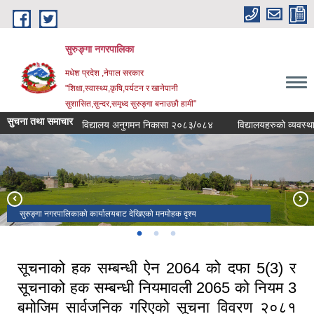
Skip to main content
सुरुङ्‍गा नगरपालिका
मधेश प्रदेश ,नेपाल सरकार
"शिक्षा,स्वास्थ्य,कृषि,पर्यटन र खानेपानी
सुशासित,सुन्दर,समृध्द सुरुङ्गा बनाउछौ हामी"
सुचना तथा समाचार
विद्यालय अनुगमन निकासा २०८३/०८४
विद्यालयहरुको व्यवस्थापकीय 
सुरुङ्गा नगरपालिकाको कार्यालयबाट देखिएको मनमोहक दृश्य
१५ औ नगरसभामा सहभागीहरु
सुरुङ्गा नगरपालिका ४ स्थित सेती देवी मन्दिर
सूचनाको हक सम्बन्धी ऐन 2064 को दफा 5(3) र
सूचनाको हक सम्बन्धी नियमावली 2065 को नियम 3
बमोजिम सार्वजनिक गरिएको सूचना विवरण २०८१