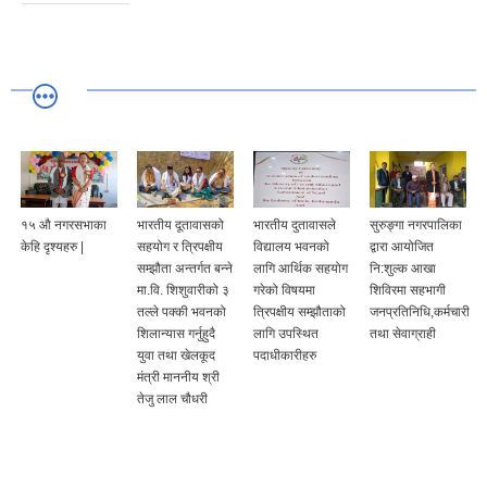
१५ औ नगरसभाका
भारतीय दूतावासको
भारतीय दुतावासले
सुरुङ्गा नगरपालिका
केहि दृश्यहरु |
सहयोग र त्रिपक्षीय
विद्यालय भवनको
द्वारा आयोजित
सम्झौता अन्तर्गत बन्ने
लागि आर्थिक सहयोग
नि:शुल्क आखा
मा.वि. शिशुवारीको ३
गरेको विषयमा
शिविरमा सहभागी
तल्ले पक्की भवनको
त्रिपक्षीय सम्झौताको
जनप्रतिनिधि,कर्मचारी
शिलान्यास गर्नुहुदै
लागि उपस्थित
तथा सेवाग्राही
युवा तथा खेलकूद
पदाधीकारीहरु
मंत्री माननीय श्री
तेजु लाल चौधरी