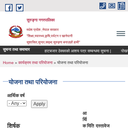
Skip to main content
सुरुङ्‍गा नगरपालिका
मधेश प्रदेश ,नेपाल सरकार
"शिक्षा,स्वास्थ्य,कृषि,पर्यटन र खानेपानी
सुशासित,सुन्दर,समृध्द सुरुङ्गा बनाउछौ हामी"
सुचना तथा समाचार
हाटबजार ठेक्काको आशय पत्र सम्बन्धमा सुचना |
पोखरी 
You are here
Home
»
कार्यक्रम तथा परियोजना
» योजना तथा परियोजना
योजना तथा परियोजना
आर्थिक वर्ष
आ
र्थि
शिर्षक
क
मिति
दस्तावेज