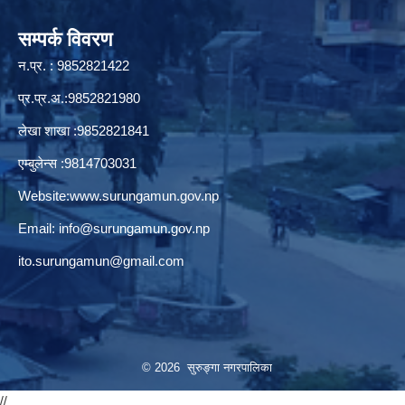
सम्पर्क विवरण
न.प्र. : 9852821422
प्र.प्र.अ.:9852821980
लेखा शाखा :9852821841
एम्बुलेन्स :9814703031
Website:
www.surungamun.gov.np
Email:
info@surungamun.gov.np
ito.surungamun@gmail.com
© 2026 सुरुङ्‍गा नगरपालिका
//