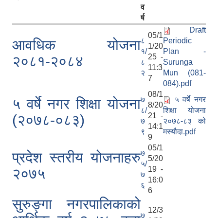
व
र्ष
Draft
05/1
८
Periodic
आवधिक योजना
1/20
१/
Plan -
25 -
२०८१-२०८४
८
Surunga
11:3
२
Mun (081-
7
084).pdf
08/1
७
५ वर्षे नगर
५ वर्षे नगर शिक्षा योजना
8/20
८/
शिक्षा योजना
21 -
(२०७८-०८३)
७
२०७८-८३ को
14:1
९
मस्यौदा.pdf
9
05/1
७
प्रदेश स्तरीय योजनाहरु
5/20
५/
19 -
२०७५
७
16:0
६
6
सुरुङ्गा नगरपालिकाको
12/3
७